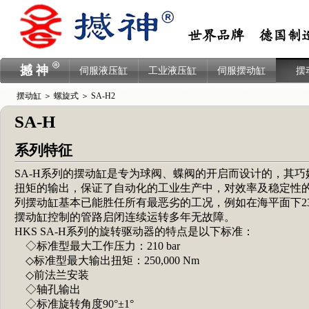
撼 神
伺服液压缸
工业液压缸
伺服摆动缸
摆
摆动缸
＞
螺旋式
＞ SA-H2
SA-H
系列特征
SA-H系列的摆动缸是专为球阀、蝶阀的开启而设计的，其巧
扭矩的输出，保证了自动化的工业生产中，对效率及稳定性
列摆动缸基本已能胜任所有最恶劣的工况，例如在海平面下23
摆动缸控制的管路启闭连续运转多年无故障。
HKS SA-H系列的旋转驱动器的特点是以下标准：
◇标准型最大工作压力：210 bar
◇标准型最大输出扭矩：250,000 Nm
◇前法兰安装
◇轴孔输出
◇标准旋转角度90°±1°